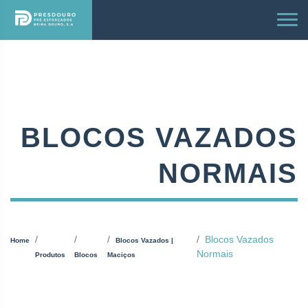
BLOCOS VAZADOS
NORMAIS
Blocos Vazados
Home
Blocos Vazados |
Normais
Produtos
Blocos
Maciços