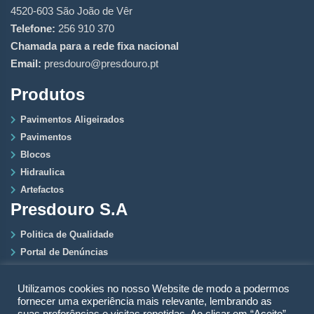
4520-603 São João de Vêr
Telefone:
256 910 370
Chamada para a rede fixa nacional
Email:
presdouro@presdouro.pt
Produtos
Pavimentos Aligeirados
Pavimentos
Blocos
Hidraulica
Artefactos
Presdouro S.A
Politica de Qualidade
Portal de Denúncias
RGPD
Politica de Privacidade
Utilizamos cookies no nosso Website de modo a podermos
fornecer uma experiência mais relevante, lembrando as
Quem Somos