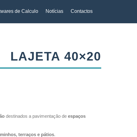
twares de Calculo
Notícias
Contactos
LAJETA 40×20
ão
destinados a pavimentação de
espaços
aminhos, terraços e pátios
.