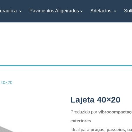
draulica
Pavimentos Aligeirados
Artefactos
Sof
a 40×20
Lajeta 40×20
Produzido por
vibrocompactaç
exteriores
.
Ideal para
praças, passeios, c