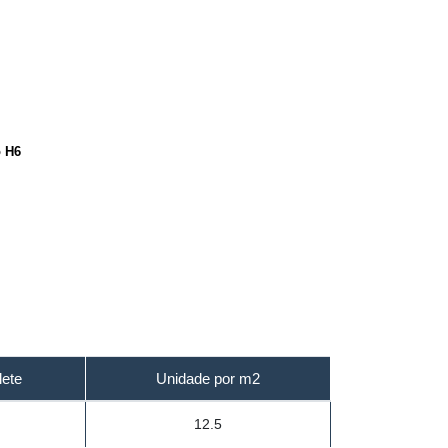
 H6
lete
Unidade por m2
12.5