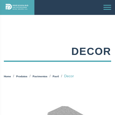
DECOR
Decor
Home
Produtos
Pavimentos
Pavê