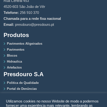
Rua Central 453
4520-603 São João de Vêr
Telefone:
256 910 370
Chamada para a rede fixa nacional
Email:
presdouro@presdouro.pt
Produtos
Pavimentos Aligeirados
Pavimentos
Blocos
Hidraulica
Artefactos
Presdouro S.A
Politica de Qualidade
Portal de Denúncias
RGPD
Politica de Privacidade
Utilizamos cookies no nosso Website de modo a podermos
fornecer uma experiência mais relevante, lembrando as
Quem Somos