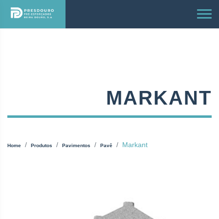
MARKANT
Markant
Home
Produtos
Pavimentos
Pavê