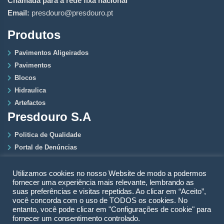
Chamada para a rede fixa nacional
Email:
presdouro@presdouro.pt
Produtos
Pavimentos Aligeirados
Pavimentos
Blocos
Hidraulica
Artefactos
Presdouro S.A
Politica de Qualidade
Portal de Denúncias
RGPD
Politica de Privacidade
Utilizamos cookies no nosso Website de modo a podermos
fornecer uma experiência mais relevante, lembrando as
Quem Somos
suas preferências e visitas repetidas. Ao clicar em “Aceito”,
você concorda com o uso de TODOS os cookies. No
entanto, você pode clicar em "Configurações de cookie" para
fornecer um consentimento controlado.