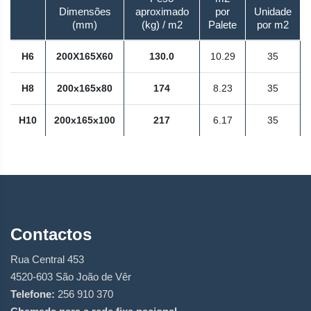
Dimensões
aproximado
por
Unidade
(mm)
(kg) / m2
Palete
por m2
H6
200X165X60
130.0
10.29
35
H8
200x165x80
174
8.23
35
H10
200x165x100
217
6.17
35
Contactos
Rua Central 453
4520-603 São João de Vêr
Telefone:
256 910 370